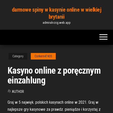
Skip
darmowe spiny w kasynie online w wielkiej
to
brytanii
the
admiralvzcg.web.app
content
Category
Corkern47405
Kasyno online z poręcznym
einzahlung
By
AUTHOR
Graj w 5 najwięk. polskich kasynach online w 2021. Graj w
najlepsze gry kasynowe za prawdz. pieniądze i korzystaj z