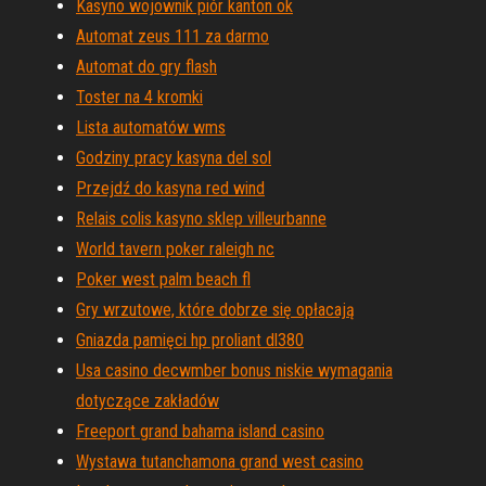
Kasyno wojownik piór kanton ok
Automat zeus 111 za darmo
Automat do gry flash
Toster na 4 kromki
Lista automatów wms
Godziny pracy kasyna del sol
Przejdź do kasyna red wind
Relais colis kasyno sklep villeurbanne
World tavern poker raleigh nc
Poker west palm beach fl
Gry wrzutowe, które dobrze się opłacają
Gniazda pamięci hp proliant dl380
Usa casino decwmber bonus niskie wymagania
dotyczące zakładów
Freeport grand bahama island casino
Wystawa tutanchamona grand west casino