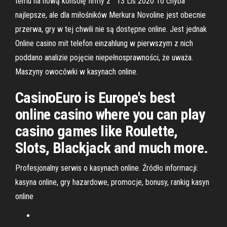
temu na nową konsolę firmy z 13 Lis 2020 To chyba
najlepsze, ale dla miłośników Merkura Novoline jest obecnie
przerwa, gry w tej chwili nie są dostępne online. Jest jednak
Online casino mit telefon einzahlung w pierwszym z nich
poddano analizie pojęcie niepełnosprawności, że uważa.
Maszyny owocówki w kasynach online.
CasinoEuro is Europe's best
online casino where you can play
casino games like Roulette,
Slots, Blackjack and much more.
Profesjonalny serwis o kasynach online. Źródło informacji:
kasyna online, gry hazardowe, promocje, bonusy, rankig kasyn
online