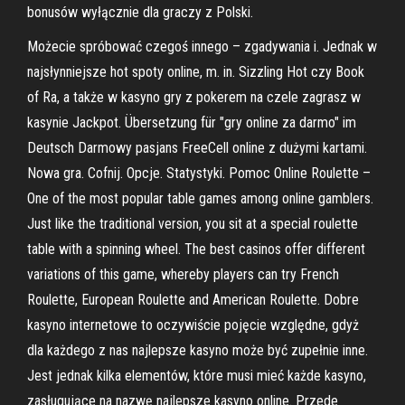
bonusów wyłącznie dla graczy z Polski.
Możecie spróbować czegoś innego – zgadywania i. Jednak w
najsłynniejsze hot spoty online, m. in. Sizzling Hot czy Book
of Ra, a także w kasyno gry z pokerem na czele zagrasz w
kasynie Jackpot. Übersetzung für "gry online za darmo" im
Deutsch Darmowy pasjans FreeCell online z dużymi kartami.
Nowa gra. Cofnij. Opcje. Statystyki. Pomoc Online Roulette –
One of the most popular table games among online gamblers.
Just like the traditional version, you sit at a special roulette
table with a spinning wheel. The best casinos offer different
variations of this game, whereby players can try French
Roulette, European Roulette and American Roulette. Dobre
kasyno internetowe to oczywiście pojęcie względne, gdyż
dla każdego z nas najlepsze kasyno może być zupełnie inne.
Jest jednak kilka elementów, które musi mieć każde kasyno,
zasługujące na nazwę najlepsze kasyno online. Przede